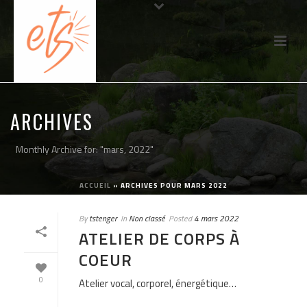
ARCHIVES
Monthly Archive for: "mars, 2022"
ACCUEIL
»
ARCHIVES POUR MARS 2022
By
tstenger
In
Non classé
Posted
4 mars 2022
ATELIER DE CORPS À
COEUR
0
Atelier vocal, corporel, énergétique…