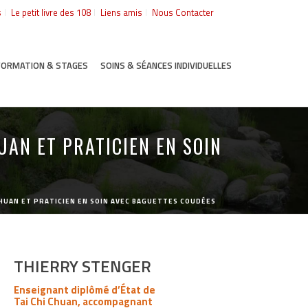
s
Le petit livre des 108
Liens amis
Nous Contacter
FORMATION & STAGES
SOINS & SÉANCES INDIVIDUELLES
UAN ET PRATICIEN EN SOIN
HUAN ET PRATICIEN EN SOIN AVEC BAGUETTES COUDÉES
THIERRY STENGER
Enseignant diplômé d’État de
Tai Chi Chuan, accompagnant