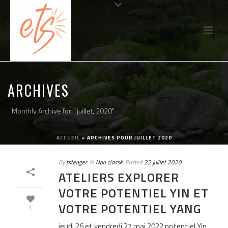
ARCHIVES
Monthly Archive for: "juillet, 2020"
ACCUEIL
»
ARCHIVES POUR JUILLET 2020
By
tstenger
In
Non classé
Posted
22 juillet 2020
ATELIERS EXPLORER
VOTRE POTENTIEL YIN ET
VOTRE POTENTIEL YANG
1
­jeudi 26 et vendredi 27 mai 2022 potentiel Yin