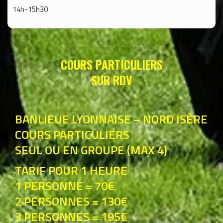
14h-15h30
COURS PARTICULIERS
SUR RDV
BANLIEUE LYONNAISE – NORD ISÈRE
COURS PARTICULIERS
SEUL OU EN GROUPE (MAX 4)
TARIF POUR 1 HEURE
1 PERSONNE = 70€
2 PERSONNES = 130€
3 PERSONNES = 195€